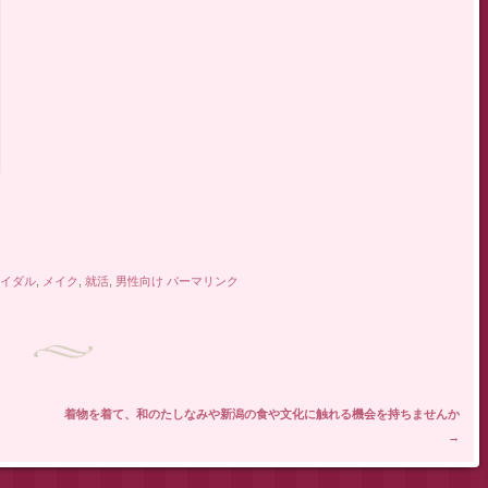
イダル
,
メイク
,
就活
,
男性向け
パーマリンク
着物を着て、和のたしなみや新潟の食や文化に触れる機会を持ちませんか
→