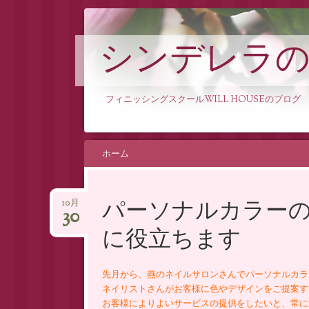
シンデレラ
フィニッシングスクールWILL HOUSEのブログ
コンテンツへスキップ
ホーム
パーソナルカラー
10月
30
に役立ちます
先月から、燕のネイルサロンさんでパーソナルカラ
ネイリストさんがお客様に色やデザインをご提案す
お客様によりよいサービスの提供をしたいと、常に