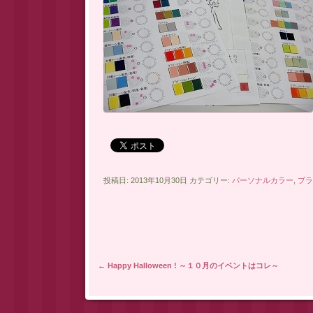
投稿日: 2013年10月30日 カテゴリー:
パーソナルカラー
,
ブラ
投稿ナビゲーション
←
Happy Halloween ! ～１０月のイベントはコレ～