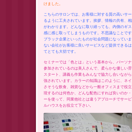
けました。
こちらのサロンでは、お客様に対する質の高いサー
るように工夫されています。挨拶、情報の共有、相
がわかります。どんなに取り繕っても、内側のギス
感に感じ取ってしまうものです。不思議なことです
ブラック企業といったものが社会問題になっていま
ない会社がお客様に良いサービスなど提供できるは
てとても大切です。
セミナーでは「色とは」という基本から、パーソナ
参加されているのは美人さんで、柔らかな優しい雰
スタート、講義も作業もみんなで協力し合いながら
強されています。カラーの知識はこのように、ネイ
さそうな飲食、雑貨などから一般オフィスまで役立
現するのは何色か、どんな配色にすれば良いのか・
ーを使って、同業他社とは違うアプローチでサービ
ルハウスをお役立て下さい。