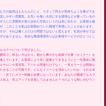
ビスの提供はもちらんのこと、スタッフ同士が気持ちよく仕事ができ
談しやすい雰囲気、お互いを敬い大切にする環境などが整っているの
ギスした雰囲気や張り詰めた空気というのは表に伝わり、お客様も敏
が、このことを私は以前勤めていた職場で実感したことがあります。
すが、それは働く人だけの問題ではないと思えます。社員が幸せでは
ずがありません。良好な職場環境作りはお客様サービスのひとつとし
ルカラーについて学びました。
囲気で、明るい方ばかり。朝から爽やかな挨拶で仕事（セミナー）を
進んでいます。お客様により良い提案ができるようにと一生懸命に勉
ルサロンや美容室、アパレル関連だけでなく、一見カラーとは関係な
たせることが可能です。どんなイメージを演出したいのか、それを表
・・全てにカラー戦略が必要になっています。あなたの職場でもカラ
ス向上、売上アップを目指してみませんか？そのような時にぜひウィ