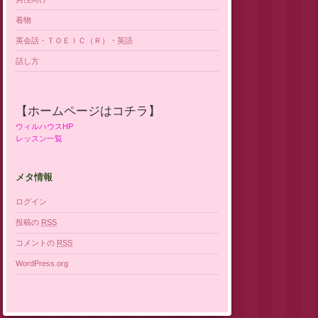
着物
英会話・ＴＯＥＩＣ（Ｒ）・英語
話し方
【ホームページはコチラ】
ウィルハウスHP
レッスン一覧
メタ情報
ログイン
投稿の
RSS
コメントの
RSS
WordPress.org