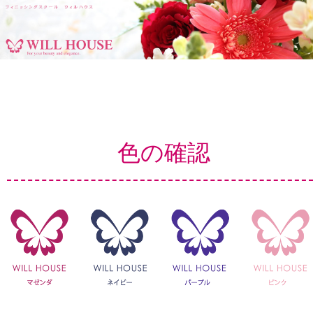
フィニッシングスクール ウィルハウス
コ
ン
テ
ン
色の確認
ツ
へ
移
動