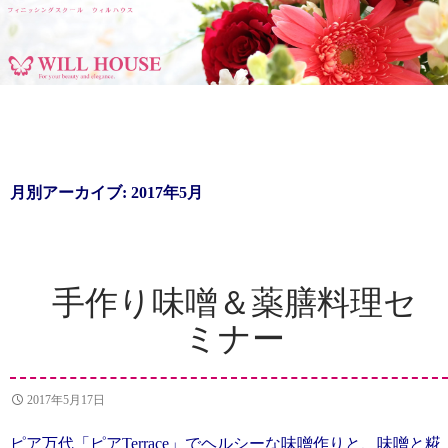
フィニッシングスクール ウィルハウス
コ
ン
テ
ン
月別アーカイブ: 2017年5月
ツ
へ
移
動
手作り味噌＆薬膳料理セ
ミナー
2017年5月17日
ピア万代「ピアTerrace」でヘルシーな味噌作りと、味噌と糀