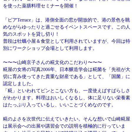
を使った薬膳料理セミナーを開催！
「ピアTerrace」は、港側全面の窓が開放的で、港の景色を眺
めながらゆったりと過ごせるイベントスペースです。この人
気のスポットを貸し切り！
普段は牡蠣小屋＆食堂として利用されていますが、今回は特
別にワークショップ会場として利用します。
〜〜〜山崎京子さんの糀文化のこだわり〜〜〜
糀屋の女将の写真2006年、日本醸造学会は糀菌を「先祖が大
切に育み使ってきた貴重な財産である」として、「国菌」に
認定しました。
「糀」といわれてピンとこない方も、一度使えばすばらしさ
がわかります。料理はおいしくなるし、体に足りない栄養素
はたっぷり入っているし、いいことづくめなのです。
糀のよさを次世代に伝えていきたい。そんな想いで山崎糀屋
は展示会への出展や講習会での説明を積極的に行っていま