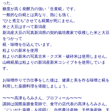
った、
糖度が高く発酵力の強い「生黄糀」です。
一般的な白糀とは異なり、熱にも強く、
“ひと煮立ち”させても糀菌が死にません。
米と大豆はすべて新潟産
新潟産大豆の写真新潟県の契約栽培農家で収穫した米と大豆
をつかって
糀・味噌を仕込んでいます。
粒よりの新米を使用
粒よりの新米の写真古米・クズ米・破砕米は使用しません。
山崎糀屋は粒よりの新潟産新米コシイブキを使用していま
す。
お味噌作りで力仕事をした後は、健康と美を作る味噌と糀を
利用した薬膳料理を堪能しましょう。
〜〜〜高津もろみさん、プロフィール〜〜〜
講師は国際薬膳食育師で、食守の店代表の髙津もろみさん。
「にいがた薬膳」を提唱し、自然農法産物、天然海産物、天