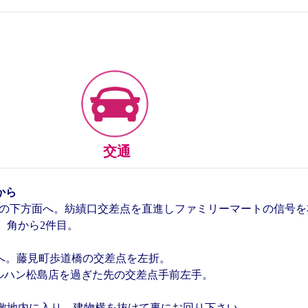
交通
から
山の下方面へ。紡績口交差点を直進しファミリーマートの信号を
、角から2件目。
面へ。藤見町歩道橋の交差点を左折。
ルハン松島店を過ぎた先の交差点手前左手。
 敷地内に入り、建物横を抜けて裏にお回り下さい。