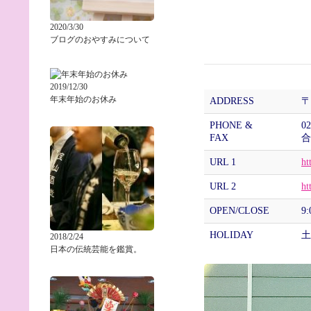
2020/3/30
ブログのおやすみについて
2019/12/30
年末年始のお休み
ADDRESS
〒
PHONE &
0
FAX
合
URL 1
ht
URL 2
ht
OPEN/CLOSE
9
HOLIDAY
土
2018/2/24
日本の伝統芸能を鑑賞。