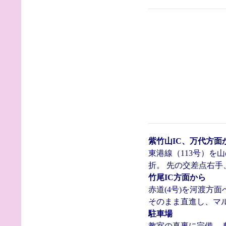
紫竹山IC、万代方面
東港線（113号）を
折。 先の交差点右手
竹尾IC方面から
赤道(4号)を河渡方
そのまま直進し、マ
駐車場
教室の真裏に完備。