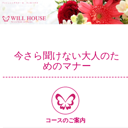
フィニッシングスクール ウィルハウス
コ
ン
テ
今さら聞けない大人のた
ン
ツ
めのマナー
へ
移
動
コースのご案内