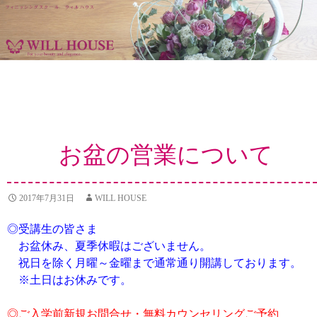
フィニッシングスクール ウィルハウス
コ
ン
テ
ン
お盆の営業について
ツ
へ
移
動
2017年7月31日
WILL HOUSE
◎受講生の皆さま
お盆休み、夏季休暇はございません。
祝日を除く月曜～金曜まで通常通り開講しております。
※土日はお休みです。
◎ご入学前新規お問合せ・無料カウンセリングご予約