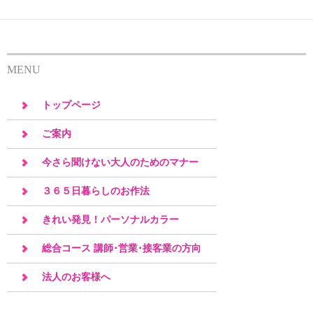
ゲ
ー
シ
MENU
ョ
トップページ
ン
ご案内
今さら聞けない大人のためのマナー
３６５日暮らしのお作法
きれい発見！パーソナルカラー
総合コース 講師･営業･接客業の方向
け
法人のお客様へ