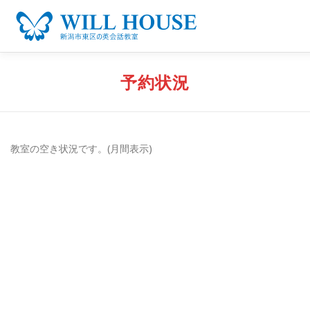
コ
ン
テ
ン
予約状況
ご案内
レッスン
アクセス
予約状況
BUTTERF
ツ
へ
ス
キ
教室の空き状況です。(月間表示)
ッ
プ