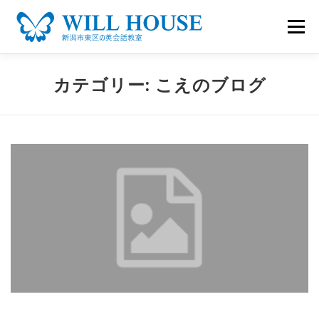
コ
ン
メニュ
テ
ン
カテゴリー:
こえのブログ
ご案内
レッスン
アクセス
予約状況
ツ
へ
ス
BUTTERFLY
お知らせ
キ
ッ
プ