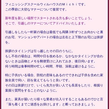
フィニッシングスクールウィルハウスのＭｉｃｈｉです。
この季節に大切なマナーについて復習です。
新年度を新しい場所でスタートされる方も多いことでしょう。
そこで、引越しのマナーについてアドバイスいたします。
引越しをしたら一軒家の場合は最低でも両隣３軒ずつとお向かいと裏
のお宅、マンションやアパートの場合は左右と上下階のお宅には挨拶
を。
挨拶のタイミングは引っ越したその日のうちに。
もし不在の場合は、時間や日を改めるか、なかなかタイミングが合わ
ないときは品物とメモを郵便受けに入れておき、後日伺います。
伺う時間は食事時間や忙しい時間、早朝、深夜は避けるように。
特に子供がいる場合、防犯の意味もあるのでできれば子供を含めた家
族全員で伺い、顔を覚えてもらうと良いです。
その日は挨拶だけで、いくら先方が良い人でも長居をしたり、根掘り
葉掘り質問をすることのないように。
また、家具が届いたり様々な業者が出入りすることもあるのでひと言
「落ち着くまでご迷惑をお掛けします」と断っておきましょう。