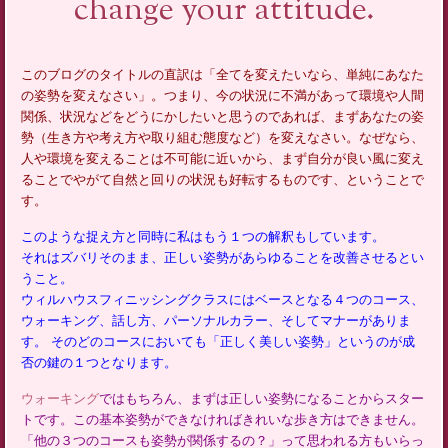
change your attitude.
このブログのタイトルの直訳は「全てを変えたいなら、単純にあなた
の姿勢を変えなさい」。つまり、今の状況に不満があって環境や人間
関係、状況などをどうにかしたいと思うのであれば、まずあなたの姿
勢（生き方や考え方や取り組む態度など）を変えなさい。なぜなら、
人や環境を変えることは不可能に近いから、まず自分が良い風に変え
ることでやがて自然と回りの状況も好転するものです、ということで
す。
このような捉え方と同時に私はもう１つの解釈もしています。
それはズバリそのまま、正しい姿勢があらゆることを改善させるとい
うこと。
ウィルハウスフィニッシングクラスにはベースとなる４つのコース、
ウォーキング、話し方、パーソナルカラー、そしてマナーがありま
す。
そのどのコースにおいても「正しく美しい姿勢」というのが成
否の鍵の１つとなります。
ウォーキング
ではもちろん、まずは正しい姿勢になることからスター
トです。この基本姿勢ができなければきれいな歩き方はできません。
「他の３つのコースも姿勢が関係するの？」って思われる方もいらっ