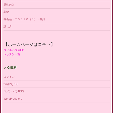
男性向け
着物
英会話・ＴＯＥＩＣ（Ｒ）・英語
話し方
【ホームページはコチラ】
ウィルハウスHP
レッスン一覧
メタ情報
ログイン
投稿の
RSS
コメントの
RSS
WordPress.org