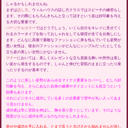
しゃるかもしれませんね。
まずは
話し方
。ウィルハウスの話し方クラスではスピーチの練習もし
ます。その際にもちろんきちんと立って話すという姿は好印象を与え
る大切な要素です。
パーソナルカラー
ではどうでしょう。いくら自分をキレイに見せてく
れるカラータイプを知っておしゃれをしても猫背が全てを台無しにし
ます。どんなに高価で素敵なファッションに身を包んでいても姿勢が
悪い女性は、彼女のファッションがどんなにシンプルだったとしても
立ち姿の美しい女性にかないません。
マナー
においては、美しくエレガントな立ち居振る舞いや所作は美し
い姿から発生するものです。しゃんと伸びた背筋のままに立ったり座
ったりするのが基本です。
このように美しい姿勢があらゆるマイナス要素をカバーし、むしろ好
印象を与え、さらにあなた自身の健康やダイエットにも役立つという
効果もあります。
それにビジネスに成功している多くの企業家で背中が丸い人ってあま
り見かけません。
成功者は常に背筋を伸ばし、胸を張り堂々としています。そのような
態度がさらに成功を呼ぶものなのかもしれません。
幸せや成功を手に入れる、とまで言うと大げさかも知れませんが決し