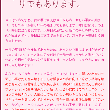
りでもあります。
今日は立春ですね。昔の暦で言えば今日から春。新しい季節の始ま
り。そして今日が新しい年の始まりでもあります。昨日は節分。つま
り大晦日に当たる訳です。大晦日の厄払いと新年の幸せを願って行う
のが豆まきです。昨日はご家族で豆を撒いて、恵方巻きを美味しく戴
きましたか。
先月の年明けから多忙であったため、あっという間に１ヶ月が過ぎて
しまいました。もっと地に足を付けて一歩一歩しっかりと進んでいく
ために今日から気持ちを切り替えて行こうと決心。ウキウキの春に向
けて走り始めます！
あなたにも「今年こそ！」と思うことはありますか。
新しい出会いや
新しい事がたくさん始まる、心が浮き立つ春に向けて今から準備を始
めませんか。猫背を直して颯爽と歩く、明るい日差しに映える明るい
ファッションに身を包みたい、新しい出会いに向けてコミュニケーシ
ョン力を磨きたい、人前に出て恥ずかしい思いをしないようにしっか
りとマナーを身につけておきたい。春から憧れの和服に挑戦してみた
い。
などなど、当ウィルハウスがしっかりお手伝い致します。まず
は、
入学前無料カウンセリング
であなたに必要なクラスを見つけにい