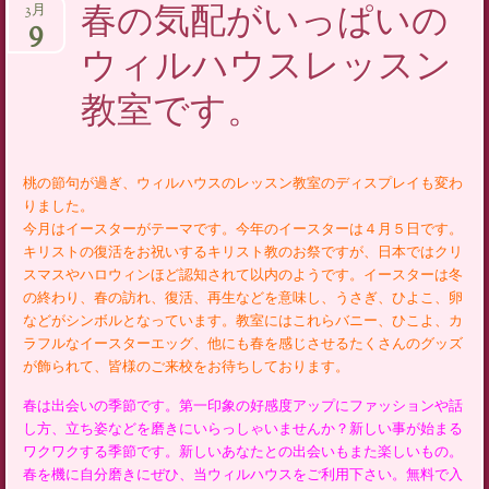
春の気配がいっぱいの
3月
9
ウィルハウスレッスン
教室です。
桃の節句が過ぎ、ウィルハウスのレッスン教室のディスプレイも変わ
りました。
今月はイースターがテーマです。今年のイースターは４月５日です。
キリストの復活をお祝いするキリスト教のお祭ですが、日本ではクリ
スマスやハロウィンほど認知されて以内のようです。イースターは冬
の終わり、春の訪れ、復活、再生などを意味し、うさぎ、ひよこ、卵
などがシンボルとなっています。教室にはこれらバニー、ひこよ、カ
ラフルなイースターエッグ、他にも春を感じさせるたくさんのグッズ
が飾られて、皆様のご来校をお待ちしております。
春は出会いの季節です。第一印象の好感度アップにファッションや話
し方、立ち姿などを磨きにいらっしゃいませんか？新しい事が始まる
ワクワクする季節です。新しいあなたとの出会いもまた楽しいもの。
春を機に自分磨きにぜひ、当ウィルハウスをご利用下さい。無料で入