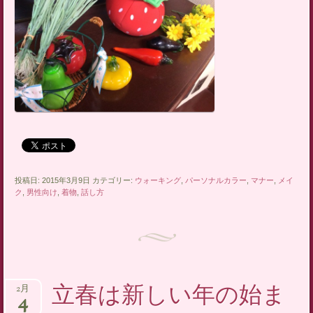
投稿日: 2015年3月9日 カテゴリー:
ウォーキング
,
パーソナルカラー
,
マナー
,
メイ
ク
,
男性向け
,
着物
,
話し方
立春は新しい年の始ま
2月
4